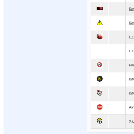
Кл
Кл
Не
Не
Ро
Кл
Кл
Ан
Ха