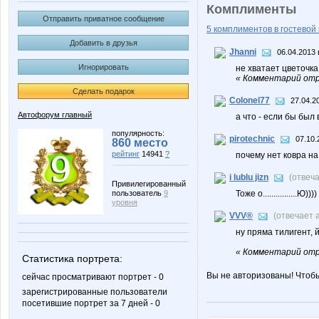
Комплименты
Отправить приватное сообщение
5 комплиментов в гостевой 
Добавить в друзья
Jhanni
06.04.2013 
Игнорировать
не хватает цветочка 
« Комментарий отр
Сделать подарок
Colonel77
27.04.2
Автофорум главный
а что - если бы был
популярность:
pirotechnic
07.10.
860 место
рейтинг
14941
?
почему нет ковра на
i lublu jizn
(отвеч
Привилегированный
пользователь
9
Тоже о................Ю))))
уровня
VVV®
(отвечает 
ну пряма тилигент, 
« Комментарий отр
Статистика портрета:
Вы не авторизованы! Чтоб
сейчас просматривают портрет - 0
зарегистрированные пользователи
посетившие портрет за 7 дней - 0