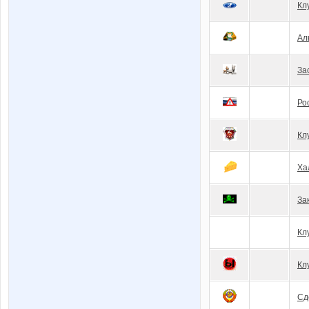
Кл
Ал
За
Ро
Кл
Ха
За
Кл
Кл
Сд