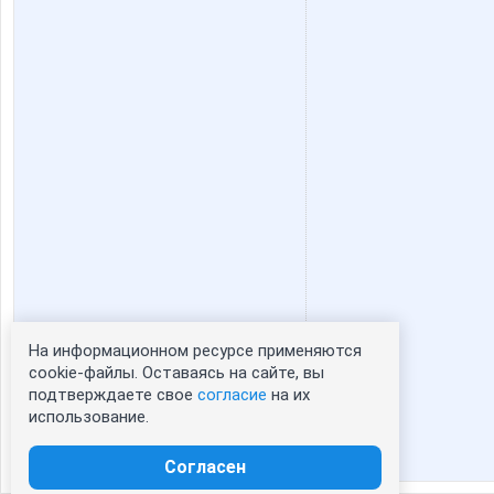
Sharan
Shush
cugyxa
d-denve
ivanoevg
kinski-
vp
wild.girl
На информационном ресурсе применяются
Статистика портрета:
cookie-файлы. Оставаясь на сайте, вы
подтверждаете свое
согласие
на их
сейчас просматривают портрет - 0
Юленьк@
Айринк
использование.
зарегистрированные пользователи
посетившие портрет за 7 дней - 0
Согласен