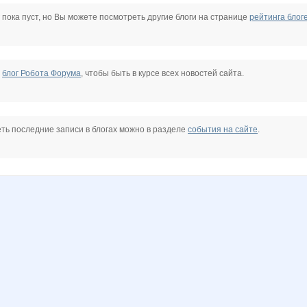
m
Any Keyjfjfjf
Arabika
Atom
BI KER
Bait
Bak$
 пока пуст, но Вы можете посмотреть другие блоги на странице
рейтинга блог
Delfa
Deller
Diman))
DreamsAuto
Faivish
FaktorNN
е
блог Робота Форума
, чтобы быть в курсе всех новостей сайта.
oR
Innocent Vatrou
Jaguar-nn
Kaianna
Kapris
Kari
Katiket
ть последние записи в блогах можно в разделе
события на сайте
.
e
LeeLoominai
Lenk@
Libreta
Lind@
LizaBon
MAD BULLDOG
chka8282
Osmanoff
Plaksa*
Pryan
PyJIoH
Quietly
R GirL