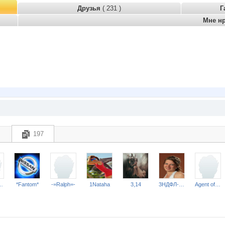
Друзья
( 231 )
Г
Мне н
197
dinka**
*Fantom*
-=Ralph=-
1Nataha
3,14
3НДФЛ-НН
Agent of Liberty