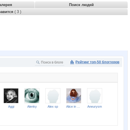
алерея
Поиск людей
равится
( 3 )
Рейтинг топ-50 блоггеров
Aggi
Alenky
Alex sp
Alice in Ultraland
Aneurysm