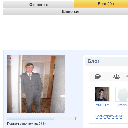
Блог
( 0 )
Основное
Шпионаж
Блог
114
**SkuLL**
**Vre
Посмотреть ещё
Портрет заполнен на 69 %