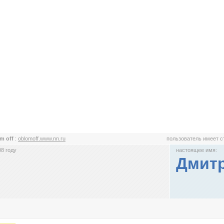
m off
:
oblomoff.www.nn.ru
пользователь имеет 
8 году
настоящее имя:
Дмит