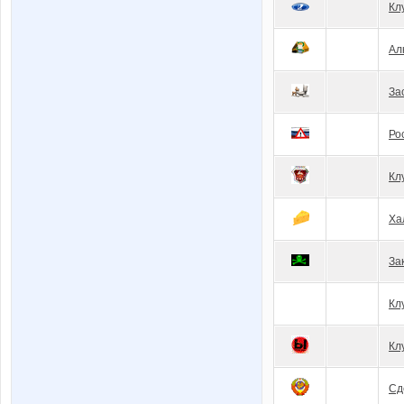
Кл
Ал
За
Ро
Кл
Ха
За
Кл
Кл
Сд