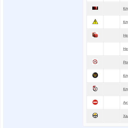
Кл
Кл
Не
Не
Ро
Кл
Кл
Ан
Ха