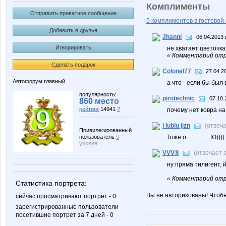
Комплименты
Отправить приватное сообщение
5 комплиментов в гостевой 
Добавить в друзья
Jhanni
06.04.2013 
Игнорировать
не хватает цветочка 
« Комментарий отр
Сделать подарок
Colonel77
27.04.2
Автофорум главный
а что - если бы был
популярность:
pirotechnic
07.10.
860 место
рейтинг
14941
?
почему нет ковра на
i lublu jizn
(отвеч
Привилегированный
пользователь
9
Тоже о................Ю))))
уровня
VVV®
(отвечает 
ну пряма тилигент, 
« Комментарий отр
Статистика портрета:
Вы не авторизованы! Чтоб
сейчас просматривают портрет - 0
зарегистрированные пользователи
посетившие портрет за 7 дней - 0